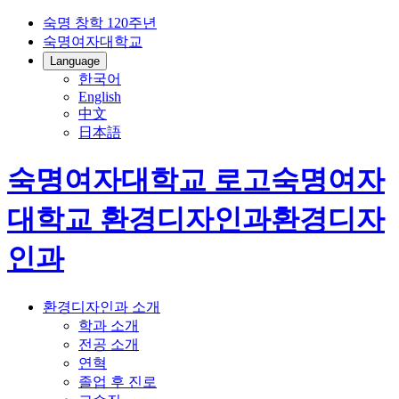
숙명 창학 120주년
숙명여자대학교
Language
한국어
English
中文
日本語
숙명여자대학교 로고
숙명여자
대학교
환경디자인과
환경디자
인과
환경디자인과 소개
학과 소개
전공 소개
연혁
졸업 후 진로