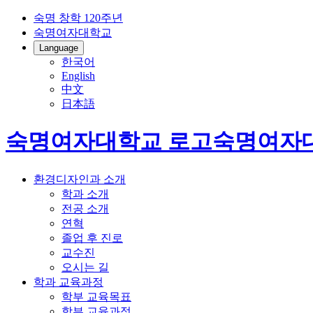
숙명 창학 120주년
숙명여자대학교
Language
한국어
English
中文
日本語
숙명여자대학교 로고
숙명여자
환경디자인과 소개
학과 소개
전공 소개
연혁
졸업 후 진로
교수진
오시는 길
학과 교육과정
학부 교육목표
학부 교육과정