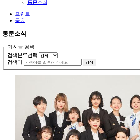
동문소식
프린트
공유
동문소식
게시글 검색
검색분류선택
검색어
검색