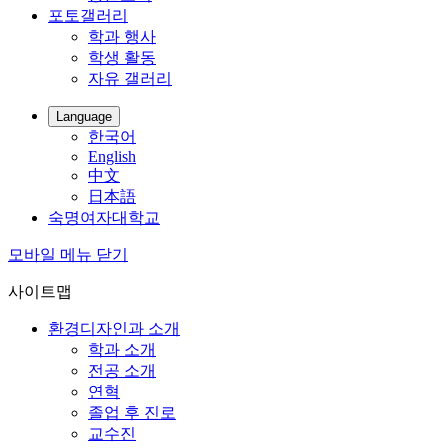
포토갤러리
학과 행사
학생 활동
자유 갤러리
Language
한국어
English
中文
日本語
숙명여자대학교
모바일 메뉴 닫기
사이트맵
환경디자인과 소개
학과 소개
전공 소개
연혁
졸업 후 진로
교수진