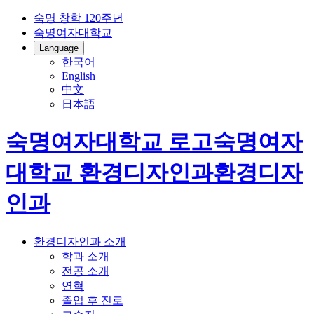
숙명 창학 120주년
숙명여자대학교
Language
한국어
English
中文
日本語
숙명여자대학교 로고
숙명여자
대학교
환경디자인과
환경디자
인과
환경디자인과 소개
학과 소개
전공 소개
연혁
졸업 후 진로