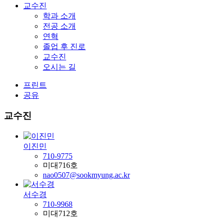
교수진
학과 소개
전공 소개
연혁
졸업 후 진로
교수진
오시는 길
프린트
공유
교수진
이진민
710-9775
미대716호
nao0507@sookmyung.ac.kr
서수경
710-9968
미대712호