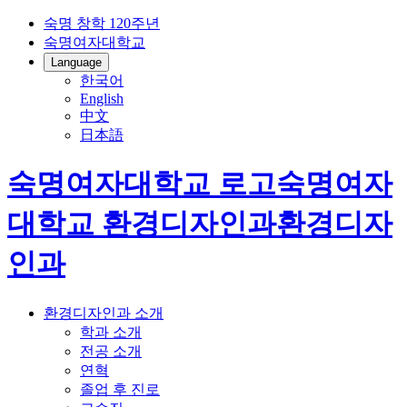
숙명 창학 120주년
숙명여자대학교
Language
한국어
English
中文
日本語
숙명여자대학교 로고
숙명여자
대학교
환경디자인과
환경디자
인과
환경디자인과 소개
학과 소개
전공 소개
연혁
졸업 후 진로