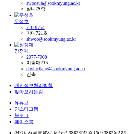
swoosuh@sookmyung.ac.kr
실내건축
우성호
710-9754
미대721호
shwoo@sookmyung.ac.kr
장정제
2077-7908
미술대715
davincijang@sookmyung.ac.kr
건축
개인정보처리방침
찾아오시는길
유튜브
인스타그램
블로그
페이스북
04310 서울특별시 용산구 청파로47길 100 (청파동2가)