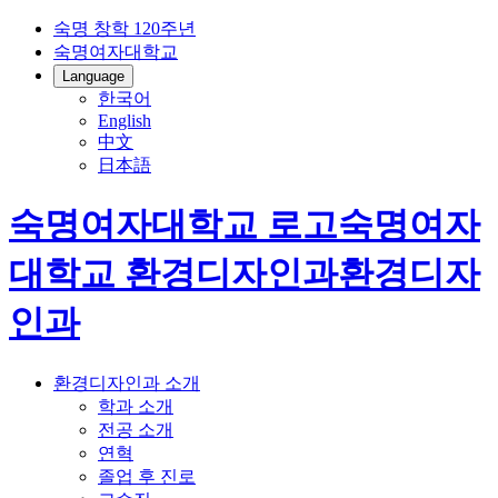
숙명 창학 120주년
숙명여자대학교
Language
한국어
English
中文
日本語
숙명여자대학교 로고
숙명여자
대학교
환경디자인과
환경디자
인과
환경디자인과 소개
학과 소개
전공 소개
연혁
졸업 후 진로