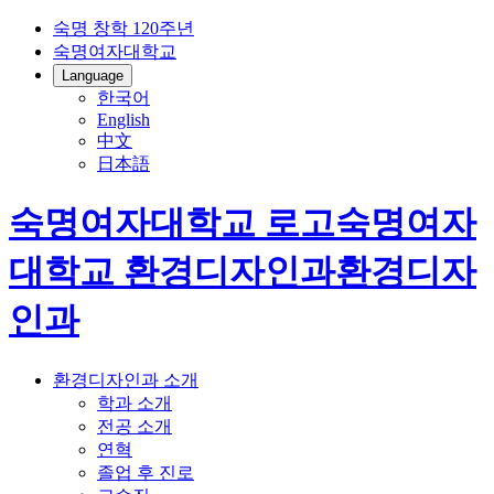
숙명 창학 120주년
숙명여자대학교
Language
한국어
English
中文
日本語
숙명여자대학교 로고
숙명여자
대학교
환경디자인과
환경디자
인과
환경디자인과 소개
학과 소개
전공 소개
연혁
졸업 후 진로